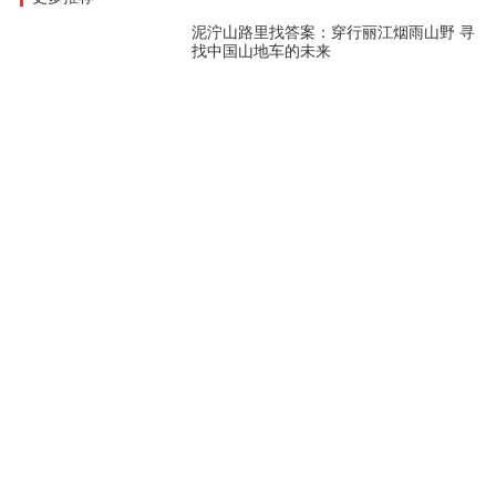
泥泞山路里找答案：穿行丽江烟雨山野 寻
找中国山地车的未来
08-05 19:32
从幕后到舞台中央 2026欧展国产品牌篇
06-28 07:10
Eurobike 2026观察：奇怪的电助力车与
进击的Avinox
06-27 07:12
2026中国展DAY2 各式产品精彩继续
05-07 02:28
热门评论