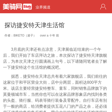
业界频道
探访捷安特天津生活馆
作者：BIKETO（凌子）
over a 十年 前
3月底的天津还有点凉意，天津展临近结束的一个午
后，我们开始了车店拜访之旅，本次探访了捷安特天津旗舰
店，为本次天津之行圆满画上句号，以下请随同笔者去了解
一下捷安特这个生活馆的概况吧。
据悉，捷安特在天津总共有着六家旗舰店，我们前往的
这家位于和平区荣业大街，店中分两层，面积达800平方
米。该店主要经营捷安特整车、童车，同时销售品牌旗下的
莫曼顿城市车，当然你也可以在这家品牌形象店内找到各类
的头盔、骑行服、码表等骑行装备及零配件。自行车店有别
于一般的商店，给消费者提供五花八门的产品之余，还必须