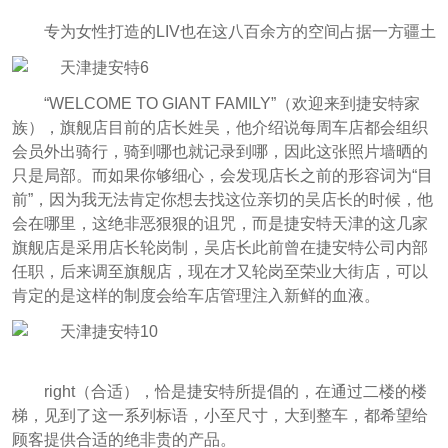
专为女性打造的LIV也在这八百余方的空间占据一方疆土
“WELCOME TO GIANT FAMILY”（欢迎来到捷安特家
族），旗舰店目前的店长姓吴，他介绍说每周车店都会组织
会员外出骑行，骑到哪也就记录到哪，因此这张照片墙晒的
只是局部。而如果你够细心，会发现店长之前的形容词为“目
前”，因为我无法肯定你想去找这位亲切的吴店长的时候，他
会在哪里，这绝非恶狠狠的诅咒，而是捷安特天津的这几家
旗舰店是采用店长轮岗制，吴店长此前曾在捷安特公司内部
任职，后来调至旗舰店，现在才又轮岗至荣业大街店，可以
肯定的是这样的制度会给车店管理注入新鲜的血液。
right（合适），恰是捷安特所提倡的，在通过二楼的楼
梯，见到了这一系列标语，小至尺寸，大到整车，都希望给
顾客提供合适的绝非贵的产品。