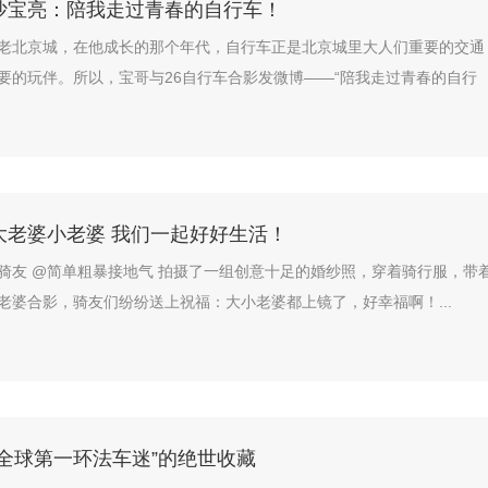
沙宝亮：陪我走过青春的自行车！
老北京城，在他成长的那个年代，自行车正是北京城里大人们重要的交通
要的玩伴。所以，宝哥与26自行车合影发微博——“陪我走过青春的自行
大老婆小老婆 我们一起好好生活！
骑友 @简单粗暴接地气 拍摄了一组创意十足的婚纱照，穿着骑行服，带
老婆合影，骑友们纷纷送上祝福：大小老婆都上镜了，好幸福啊！...
全球第一环法车迷”的绝世收藏