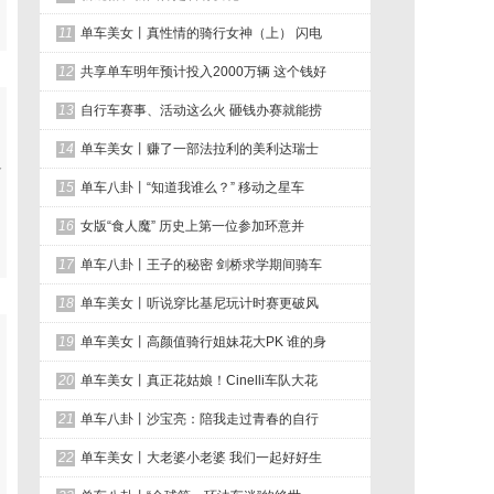
11
单车美女丨真性情的骑行女神（上） 闪电
12
共享单车明年预计投入2000万辆 这个钱好
13
自行车赛事、活动这么火 砸钱办赛就能捞
14
单车美女丨赚了一部法拉利的美利达瑞士
冬
15
单车八卦丨“知道我谁么？” 移动之星车
16
女版“食人魔” 历史上第一位参加环意并
17
单车八卦丨王子的秘密 剑桥求学期间骑车
18
单车美女丨听说穿比基尼玩计时赛更破风
19
单车美女丨高颜值骑行姐妹花大PK 谁的身
20
单车美女丨真正花姑娘！Cinelli车队大花
21
单车八卦丨沙宝亮：陪我走过青春的自行
22
单车美女丨大老婆小老婆 我们一起好好生