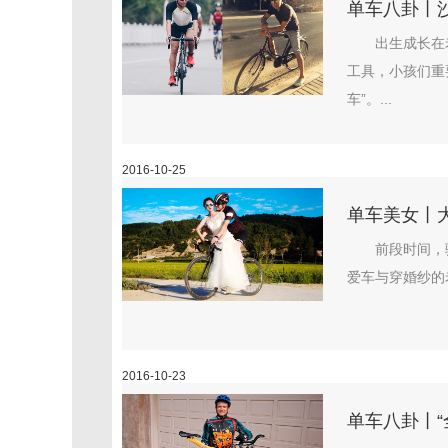
单车八卦丨
出生成长在
工具，小孩们重
车”。...
2016-10-25
单车美女丨
前段时间，
爱车与穿婚纱的
2016-10-23
单车八卦丨“