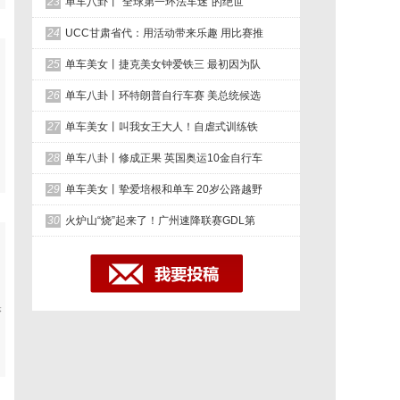
23
单车八卦丨“全球第一环法车迷”的绝世
24
UCC甘肃省代：用活动带来乐趣 用比赛推
25
单车美女丨捷克美女钟爱铁三 最初因为队
26
单车八卦丨环特朗普自行车赛 美总统候选
27
单车美女丨叫我女王大人！自虐式训练铁
28
单车八卦丨修成正果 英国奥运10金自行车
29
单车美女丨挚爱培根和单车 20岁公路越野
30
火炉山“烧”起来了！广州速降联赛GDL第
胯