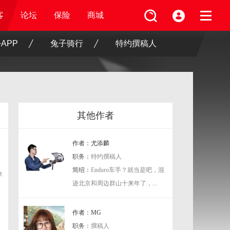
坛
频
客
客
保险
论坛
论坛
论坛
商城
保险
保险
保险
商城
商城
商城
APP
兔子骑行
特约撰稿人
其他作者
作者：尤添麟
职务：
特约撰稿人
简绍：
Enduro车手？就当是吧，混
来
迹北京和周边群山十来年了，...
作者：MG
职务：
撰稿人