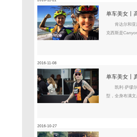
2016-11-22
单车美女丨
肯达尔和亚
克西斯是Cany
2016-11-08
单车美女丨真
凯利·萨缪尔
型，全身布满文
2016-10-27