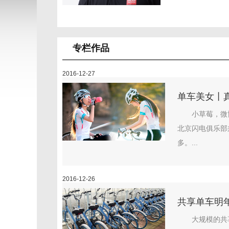
专栏作品
2016-12-27
单车美女丨
小草莓，微
北京闪电俱乐部
多。...
2016-12-26
共享单车明年
大规模的共