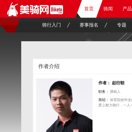
首页
首页
首页
首页
骑闻
骑闻
骑闻
骑闻
产品
产品
产品
产品
骑行入门
赛事报名
专题
作者介绍
作者： 赵衍朝
职务：
撰稿人
简绍：
体育院校毕业
爱上耐力骑行，一人一