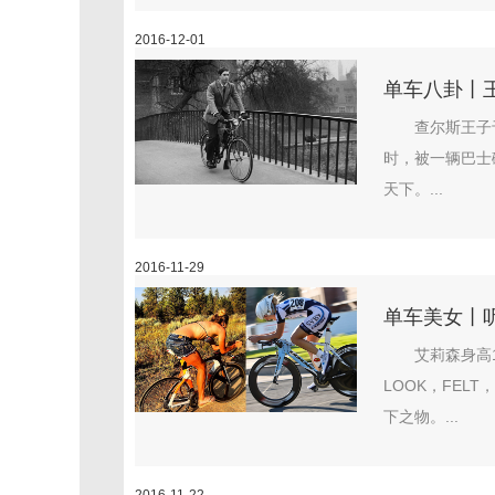
2016-12-01
单车八卦丨
查尔斯王子
时，被一辆巴士
天下。...
2016-11-29
单车美女丨
艾莉森身高
LOOK，FELT
下之物。...