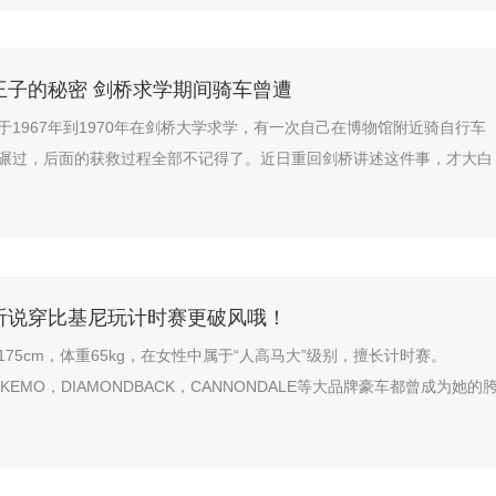
王子的秘密 剑桥求学期间骑车曾遭
于1967年到1970年在剑桥大学求学，有一次自己在博物馆附近骑自行车
碾过，后面的获救过程全部不记得了。近日重回剑桥讲述这件事，才大白
听说穿比基尼玩计时赛更破风哦！
175cm，体重65kg，在女性中属于“人高马大”级别，擅长计时赛。
，KEMO，DIAMONDBACK，CANNONDALE等大品牌豪车都曾成为她的