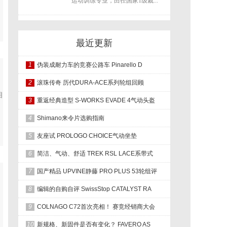
运动训练专业，田径国家1级裁...
最近更新
1
伪装成耐力车的竞赛公路车 Pinarello D
2
滚珠传奇 历代DURA-ACE系列轮组回顾
相
3
重返经典造型 S-WORKS EVADE 4气动头盔
4
Shimano来令片选购指南
5
友座试 PROLOGO CHOICE气动坐垫
6
简洁、气动、舒适 TREK RSL LACE系带式
7
国产精品 UPVINE静藤 PRO PLUS 53轮组评
8
编辑的自购自评 SwissStop CATALYST RA
9
COLNAGO C72首次亮相！ 赛竞经销商大会
10
新规格、新固件是否有变化？ FAVERO AS