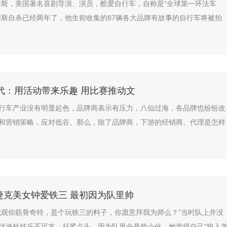
姆斯，美国著名喜剧导演、演员，酷爱自行车，自称是“全球第一环法车
姆斯自杀已经两年了，他生前收集的87辆各大品牌有故事的自行车将被拍
代：用活动带来乐趣 用比赛推动文
行车产业没有明显起色，品牌商表示有压力，八仙过海，各品牌也纷纷改
和营销策略，应对低谷。那么，除了品牌商，下游的经销商、代理是怎样
捷克美女钟爱铁三 最初因为队里帅
我观你筋骨奇特，是个玩铁三的料子，你愿意拜我为师么？”当时队上并没
伏迪科娃乐不可支，赶紧点头，因为队里全是帅小伙，她觉得自己“狼入