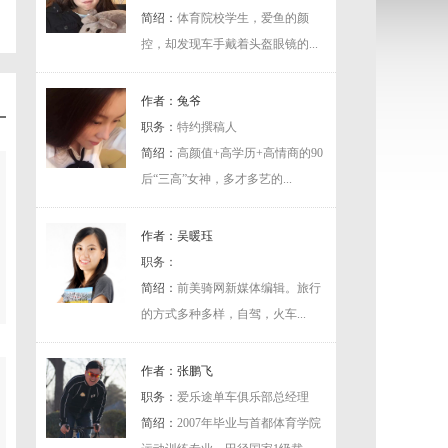
简绍：
体育院校学生，爱鱼的颜
控，却发现车手戴着头盔眼镜的...
作者：兔爷
职务：
特约撰稿人
简绍：
高颜值+高学历+高情商的90
后“三高”女神，多才多艺的...
作者：吴暖珏
职务：
简绍：
前美骑网新媒体编辑。旅行
的方式多种多样，自驾，火车...
作者：张鹏飞
职务：
爱乐途单车俱乐部总经理
简绍：
2007年毕业与首都体育学院