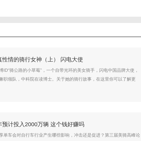
真性情的骑行女神（上） 闪电大使
博ID“骑公路的小草莓”，一个自带光环的美女骑手，闪电中国品牌大使，
兼职领队，中科院在读博士。关于她的骑行故事，在这里你可以了解更
预计投入2000万辆 这个钱好赚吗
享单车会对自行车行业产生哪些影响，冲击还是促进？第三届美骑高峰论