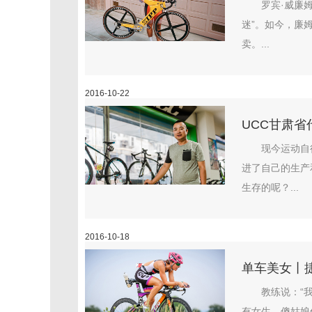
罗宾·威廉
迷”。如今，廉
卖。...
2016-10-22
UCC甘肃省
现今运动自
进了自己的生产
生存的呢？...
2016-10-18
单车美女丨
教练说：“
有女生，傻姑娘