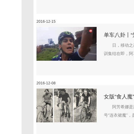
2016-12-15
单车八卦丨“
日，移动之星
训集结在即，阿
2016-12-08
女版“食人魔
阿芳希娜是
号“连衣裙魔”，