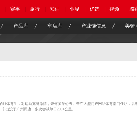
赛事
赛事
赛事
赛事
旅行
旅行
旅行
旅行
知识
知识
知识
知识
业界
业界
业界
业界
优选
优选
优选
优选
骑客
骑客
视频
视频
论
视
骑
骑
产品库
车店库
产业链信息
美骑+
的非体育生，对运动充满激情，奈何腿菜心野。曾在大型门户网站体育部门任职，后
车出没于广州周边，多次尝试单日200+公里。