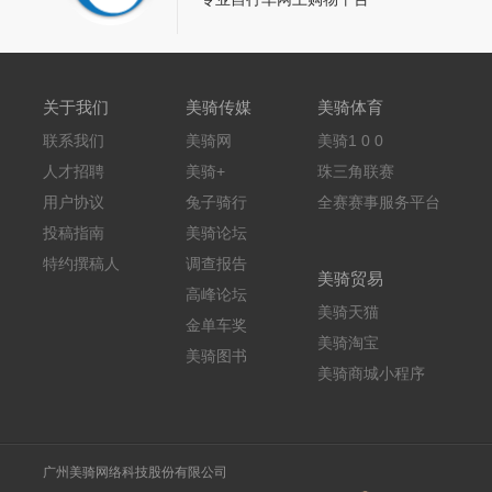
关于我们
美骑传媒
美骑体育
联系我们
美骑网
美骑1 0 0
人才招聘
美骑+
珠三角联赛
用户协议
兔子骑行
全赛赛事服务平台
投稿指南
美骑论坛
特约撰稿人
调查报告
美骑贸易
高峰论坛
美骑天猫
金单车奖
美骑淘宝
美骑图书
美骑商城小程序
广州美骑网络科技股份有限公司