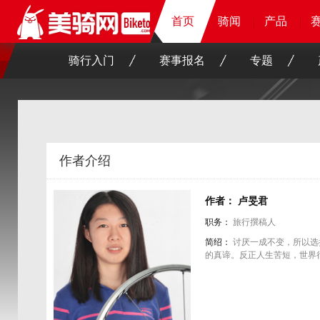
首页
首页
首页
首页
骑闻
骑闻
骑闻
骑闻
产品
产品
产品
产品
骑行入门
赛事报名
专题
作者介绍
作者： 卢旻君
职务：
旅行撰稿人
简绍：
讨厌一成不变，所以选
的真谛。反正人生苦短，世界