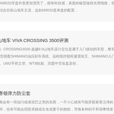
R M9020牙盘外形更加漂亮了，很有科技感，表面的镀层做得光滑细致，
合目前山地车主流，这款M9020是单盘的配置...
车 VIVA CROSSING 3500评测
A）CROSSING3500 超越8.0山地车设计定位是属于入门级别的车型，整
车型搭配SHIMANO油压刹车系统、远程线控锁死避震前叉、SHIMANO入
、UNO手把立管、WTB轮胎、浩盟中空齿盘及轻...
 赛领弹力防尘套
免会有一些油污或者泥巴之类的东西，一不小心就有可能弄脏家里洁净的
样，也有可能会招惹亲娘或女友或妻子的抱怨，导致各种的不和谐事情发