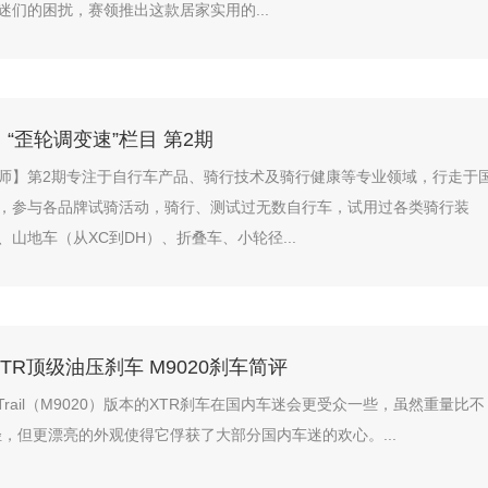
迷们的困扰，赛领推出这款居家实用的...
“歪轮调变速”栏目 第2期
师】第2期专注于自行车产品、骑行技术及骑行健康等专业领域，行走于
，参与各品牌试骑活动，骑行、测试过无数自行车，试用过各类骑行装
山地车（从XC到DH）、折叠车、小轮径...
 XTR顶级油压刹车 M9020刹车简评
O Trail（M9020）版本的XTR刹车在国内车迷会更受众一些，虽然重量比不
轻，但更漂亮的外观使得它俘获了大部分国内车迷的欢心。...