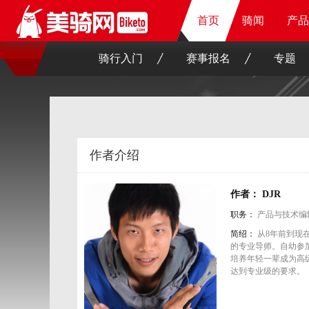
首页
首页
首页
首页
骑闻
骑闻
骑闻
骑闻
产品
产品
产品
产品
骑行入门
赛事报名
专题
作者介绍
作者： DJR
职务：
产品与技术编
简绍：
从8年前到现
的专业导师。自幼参
培养年轻一辈成为高
达到专业级的要求。