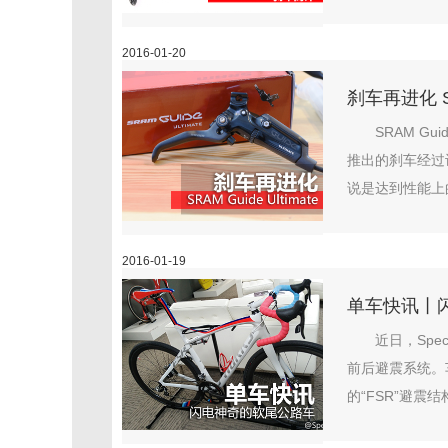
2016-01-20
刹车再进化 SR
SRAM G
推出的刹车经过
说是达到性能上
2016-01-19
单车快讯丨
近日，Spe
前后避震系统。
的“FSR”避震