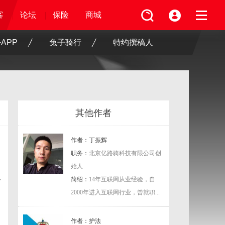
坛
频
客
客
保险
论坛
论坛
论坛
商城
保险
保险
保险
商城
商城
商城
APP
兔子骑行
特约撰稿人
其他作者
作者：丁振辉
职务：
北京亿路骑科技有限公司创
始人
心
简绍：
14年互联网从业经验，自
，
2000年进入互联网行业，曾就职...
作者：护法