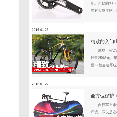
别。新款的XT
常有金属质感。结
2016-01-23
精致的入门山地
威华（VIV
只售2598元。
级27档变速系统
2016-01-22
全方位保护
自行车上难
环境。不仅是这