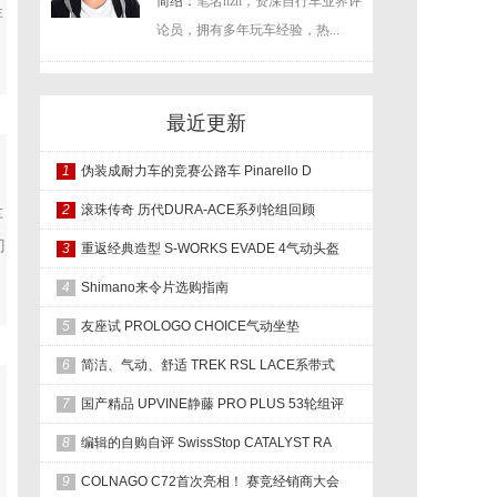
简绍：
笔名hzh，资深自行车业界评
非
论员，拥有多年玩车经验，热...
最近更新
1
伪装成耐力车的竞赛公路车 Pinarello D
2
滚珠传奇 历代DURA-ACE系列轮组回顾
车
门
3
重返经典造型 S-WORKS EVADE 4气动头盔
4
Shimano来令片选购指南
5
友座试 PROLOGO CHOICE气动坐垫
6
简洁、气动、舒适 TREK RSL LACE系带式
7
国产精品 UPVINE静藤 PRO PLUS 53轮组评
8
编辑的自购自评 SwissStop CATALYST RA
9
COLNAGO C72首次亮相！ 赛竞经销商大会