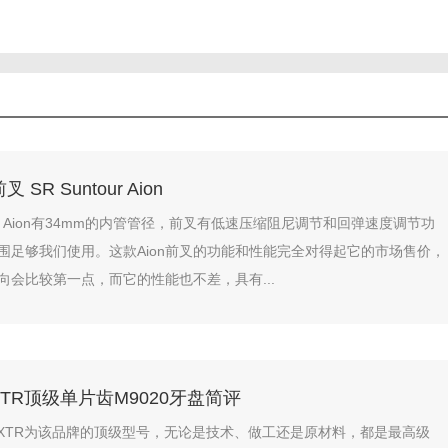
SR Suntour Aion
tour Aion有34mm的内管管径，前叉有低速压缩阻尼调节和回弹速度调节功
围足够我们使用。这款Aion前叉的功能和性能完全对得起它的市场售价，
向会比较第一点，而它的性能也不差，具有...
 XTR顶级单片齿M9020牙盘简评
NO XTR为该品牌的顶级型号，无论是技术、做工还是原材料，都是最高级