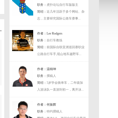
职务：
虎扑论坛自行车版版主
简绍：
近几年活跃于多个网站、杂
志，主要研究国际公路车赛事...
作者：Lee Rodgers
职务：
自行车教练
简绍：
前国际自联亚洲巡回赛职业
公路自行车手,现山地车越野车...
作者：温锦坤
职务：
撰稿人
简绍：
5岁学会骑单车，二年级加
入游泳队一直游到初一，离开泳...
作者：何振辉
职务：
特约撰稿人