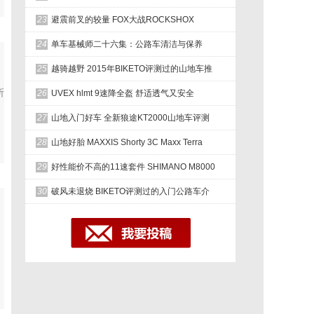
23
避震前叉的较量 FOX大战ROCKSHOX
24
单车基械师二十六集：公路车清洁与保养
25
越骑越野 2015年BIKETO评测过的山地车推
所
26
UVEX hlmt 9速降全盔 舒适透气又安全
27
山地入门好车 全新狼途KT2000山地车评测
28
山地好胎 MAXXIS Shorty 3C Maxx Terra
29
好性能价不高的11速套件 SHIMANO M8000
30
破风未退烧 BIKETO评测过的入门公路车介