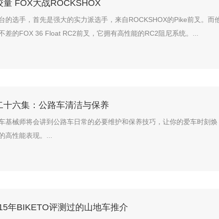
量 FOX大战ROCKSHOX
台的选手，首先是强大的实力派选手，来自ROCKSHOX的Pike前叉。而
的FOX 36 Float RC2前叉，它拥有高性能的RC2阻尼系统。...
二十六集：公路车清洁与保养
车基械师将会讲到公路车日常的必要维护和保养技巧，让你的爱车时刻焕
高性能表现。...
015年BIKETO评测过的山地车推介