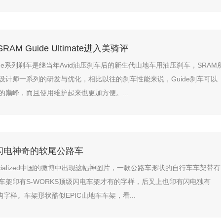
AM Guide Ultimate进入美骑评
uide系列刹车是继当年Avid油压刹车后的新生代山地车用油压刹车，SRAM
设计师一系列的研发与优化，相比以往的刹车性能来说，Guide刹车可以
的巅峰，而且使用维护起来也更加方便。...
闪电神奇的软尾公路车
cialized中国的微博中出现这幅神图片，一款公路车形状的自行车车架带有
车架印有S-WORKS顶级闪电车架才有的字样，后叉上也印有闪电独有
结构字样。车架形状酷似EPIC山地车车架，看...