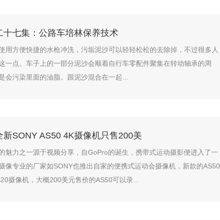
二十七集：公路车培林保养技术
使用方便快捷的水枪冲洗，污垢泥沙可以轻轻松松的去除掉，不过很多人
这一点。车子上的一部分泥沙会顺着自行车零配件聚集在转动轴承的周
是会污染里面的油脂。跟泥沙混合在一起...
SONY AS50 4K摄像机只售200美
的魅力之一源于视频分享，自GoPro的诞生，携带式运动摄影便进入了一
摄像专业的厂家如SONY也推出自家的便携式运动会摄像机，新款的AS50
20摄像机，大概200美元售价的AS50可以录...