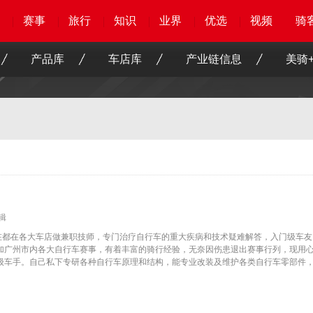
赛事
赛事
赛事
赛事
旅行
旅行
旅行
旅行
知识
知识
知识
知识
业界
业界
业界
业界
优选
优选
优选
优选
骑客
骑客
视频
视频
论
视
骑
骑
产品库
车店库
产业链信息
美骑+
辑
在都在各大车店做兼职技师，专门治疗自行车的重大疾病和技术疑难解答，入门级车友
加广州市内各大自行车赛事，有着丰富的骑行经验，无奈因伤患退出赛事行列，现用
级车手。自己私下专研各种自行车原理和结构，能专业改装及维护各类自行车零部件