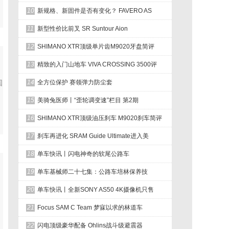
10
新规格、新固件是否有变化？ FAVERO AS
11
新型性价比前叉 SR Suntour Aion
12
SHIMANO XTR顶级单片齿M9020牙盘简评
13
精致的入门山地车 VIVA CROSSING 3500评
国
14
全方位保护 赛领弹力防尘套
15
美骑兔医师丨“歪轮调变速”栏目 第2期
16
SHIMANO XTR顶级油压刹车 M9020刹车简评
17
刹车再进化 SRAM Guide Ultimate进入美
18
单车快讯丨闪电神奇的软尾公路车
19
单车基械师二十七集：公路车培林保养技
20
单车快讯丨全新SONY AS50 4K摄像机只售
21
Focus SAM C Team 梦寐以求的林道车
22
闪电顶级豪华配备 Ohlins战斗级避震器