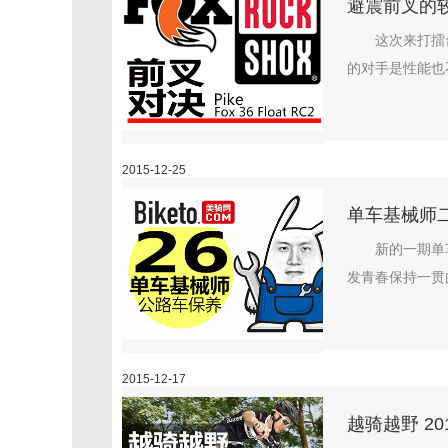
避震前叉的较
这次来打擂
的对手是性能也不差
2015-12-25
单车基械师
新的一期单
发青春保持一贯的
2015-12-17
越骑越野 2