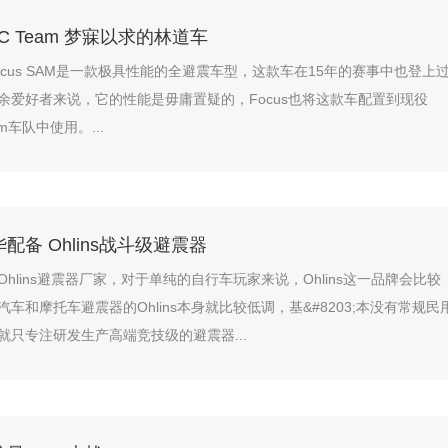
M C Team 梦寐以求的林道车
ocus SAM是一款极具性能的全避震车型，这款车在15年的赛事中也登上
余爱好者来说，它的性能是毋庸置疑的，Focus也将这款车配置到现役
Team车队中使用。...
配备 Ohlins战斗级避震器
hlins避震器厂家，对于单纯的自行车玩家来说，Ohlins这一品牌会比较
车和摩托车避震器的Ohlins本身就比较低调，基&#8203;本没有常规民
就只专注研发生产高端竞技级的避震器...