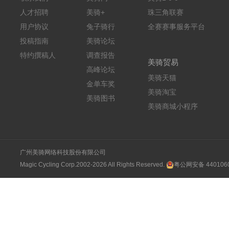
人才招聘
美骑+
珠三角联赛
用户协议
兔子骑行
全赛赛事服务平台
投稿指南
美骑论坛
特约撰稿人
调查报告
美骑贸易
高峰论坛
美骑天猫
金单车奖
美骑淘宝
美骑图书
美骑商城小程序
广州美骑网络科技股份有限公司
Magic Cycling Corp.2002-2026 All Rights Reserved.
粤公网安备 4401060