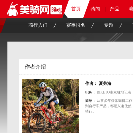
首页
首页
首页
首页
骑闻
骑闻
骑闻
骑闻
产品
产品
产品
产品
骑行入门
赛事报名
专题
作者介绍
作者： 夏荣海
职务：
BIKETO南京驻地记者
简绍：
从事多年媒体编辑工作
到自行车产品，都是兴趣使然
骑行。