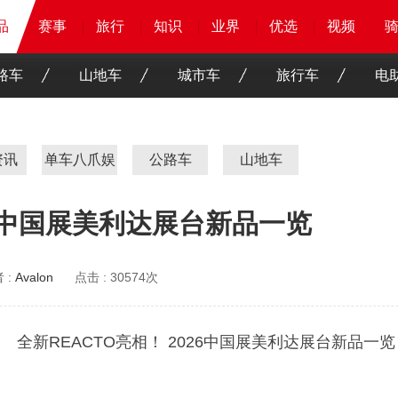
品
品
品
赛事
赛事
赛事
赛事
旅行
旅行
旅行
旅行
知识
知识
知识
知识
业界
业界
业界
业界
优选
优选
优选
优选
骑客
骑客
视频
视频
路车
山地车
城市车
旅行车
电
资讯
单车八爪娱
公路车
山地车
26中国展美利达展台新品一览
 :
Avalon
点击 :
30574次