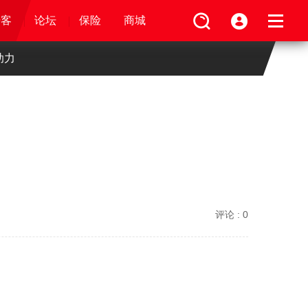
论坛
视频
骑客
骑客
保险
论坛
论坛
论坛
商城
保险
保险
保险
商城
商城
商城
助力
评论 :
0