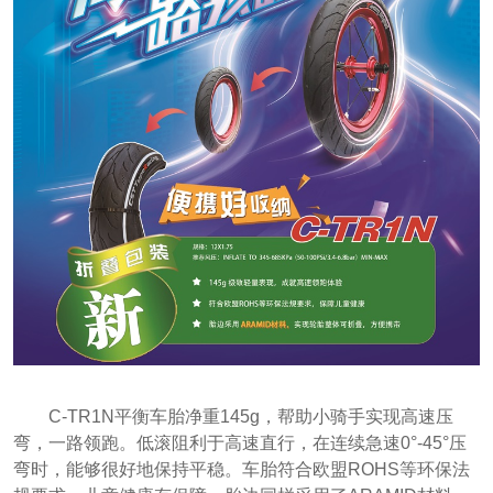
C-TR1N平衡车胎净重
145g，帮助小骑手实现
高速压
弯，一路领跑。低滚阻利于高速直行，在连续急速0°-45°压
弯时，能够很好地保持平稳。车胎符合欧盟ROHS等环保法