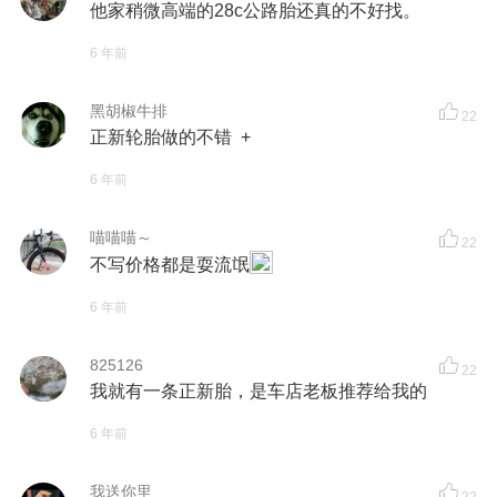
他家稍微高端的28c公路胎还真的不好找。
6 年前
黑胡椒牛排
22
正新轮胎做的不错 +
6 年前
喵喵喵～
22
不写价格都是耍流氓
6 年前
825126
22
我就有一条正新胎，是车店老板推荐给我的
6 年前
我送你里
22