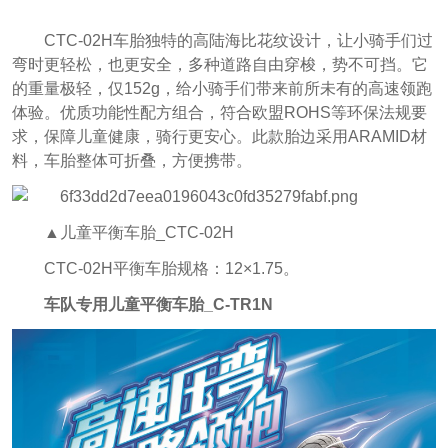
CTC-02H车胎独特的高陆海比花纹设计，让小骑手们过
弯时更轻松，也更安全，多种道路自由穿梭，势不可挡。它
的重量极轻，仅152g，给小骑手们带来前所未有的高速领跑
体验。优质功能性配方组合，符合欧盟ROHS等环保法规要
求，保障儿童健康，骑行更安心。此款胎边采用ARAMID材
料，车胎整体可折叠，方便携带。
▲儿童平衡车胎_CTC-02H
CTC-02H平衡车胎规格：12×1.75。
车队专用儿童平衡车胎_C-TR1N