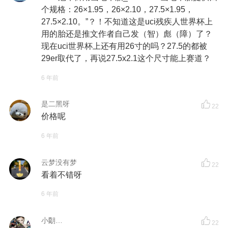
个规格：26×1.95，26×2.10，27.5×1.95，
27.5×2.10。”？！不知道这是uci残疾人世界杯上
用的胎还是推文作者自己发（智）彪（障）了？
现在uci世界杯上还有用26寸的吗？27.5的都被
29er取代了，再说27.5x2.1这个尺寸能上赛道？
6 年前
是二黑呀
22
价格呢
6 年前
云梦没有梦
22
看着不错呀
6 年前
小朙…
22