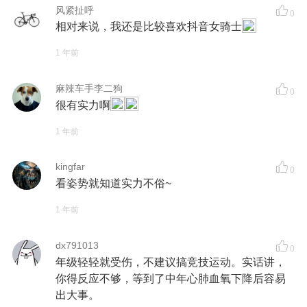
风紧扯呼
0
相对来说，我还是比较喜欢抖音女骑士
1 年前
麻辣车手李二狗
0
很有实力啊
1 年前
kingfar
0
看姿势就知道实力不俗~
1 年前
dx791013
0
年级轻轻就受伤，不建议搞竞技运动。实话讲，
你得反应不够，等到了中年心肺血氧下降后容易
出大事。