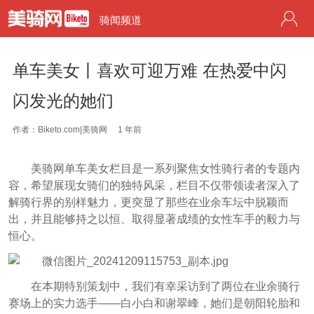
骑闻频道
单车美女丨喜欢可迎万难 在热爱中闪
闪发光的她们
作者：Biketo.com|美骑网
1 年前
美骑网单车美女栏目是一系列聚焦女性骑行者的专题内
容，希望展现女骑们的独特风采，栏目不仅带领读者深入了
解骑行界的别样魅力，更突显了那些在业余车坛中脱颖而
出，并且能够持之以恒、取得显著成绩的女性车手的毅力与
恒心。
在本期特别策划中，我们有幸采访到了两位在业余骑行
赛场上的实力选手——白小白和谢翠峰，她们是朝阳轮胎和