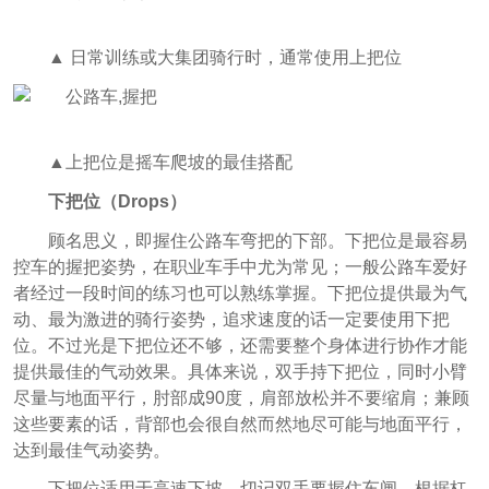
▲ 日常训练或大集团骑行时，通常使用上把位
▲上把位是摇车爬坡的最佳搭配
下把位（Drops）
顾名思义，即握住公路车弯把的下部。下把位是最容易
控车的握把姿势，在职业车手中尤为常见；一般公路车爱好
者经过一段时间的练习也可以熟练掌握。下把位提供最为气
动、最为激进的骑行姿势，追求速度的话一定要使用下把
位。不过光是下把位还不够，还需要整个身体进行协作才能
提供最佳的气动效果。具体来说，双手持下把位，同时小臂
尽量与地面平行，肘部成90度，肩部放松并不要缩肩；兼顾
这些要素的话，背部也会很自然而然地尽可能与地面平行，
达到最佳气动姿势。
下把位适用于高速下坡，切记双手要握住车闸。根据杠