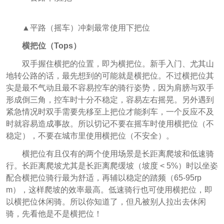
▲平路（摇车）冲刺最常使用下把位
横把位（Tops）
双手握住横把的位置，即为横把位。新手入门、尤其山
地转公路的话，最先想到的可能就是横把位。不过横把位其
实是最不气动且最不容易控车的骑行姿势，因为肩膀与双手
形成倒三角，控车时十分不稳定，容易左右摇晃。另外遇到
紧急情况时双手需要先移至上把位才能刹车，一个反应不及
时就容易造成事故。所以切记不要在摇车时使用横把位（不
稳定），不要在城市里使用横把位（不安全）。
横把位有且仅有的两个使用场景是长距离爬坡和低速骑
行。长距离爬坡尤其是长距离爬缓坡（坡度 < 5%）时以坐姿
配合横把位骑行最为舒适，再辅以稳定的踏频（65-95rp
m），这样爬坡的效率最高。低速骑行也可使用横把位，即
以横把位休闲骑。所以你知道了，但凡被别人拉出去休闲
骑，先看他是不是横把位！