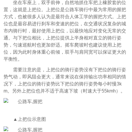
坐在车座上，双手前伸，自然地抓住车把上橡胶套的位
置，这就是上把位。上把位是公路车骑行中最为常用的握把
方式，也被很多人认为是最符合人体工学的握把方式。上把
位也是最容易进行刹车和变速的把位，在交通状况复杂的城
市内骑行时，最好使用上把位，以最快地应对变化无常的交
通。与下把位相比，上把位提供上半身相对直立的骑行姿
势，匀速巡航时也更加舒适。摇车爬坡时也建议使用上把
位，因为此时身体重心前倾，双手与肩同宽可以保证更大的
平衡性。
需要注意的是，上把位的骑行姿势没有下把位的骑行姿
势气动，即风阻会更大，通常来说在保持输出功率相同的情
况下，上把位的骑行姿势比下把位的骑行姿势每小时慢3k
m。另外上把位也并不适于高速下坡（时速大于55kmh）。
▲上把位示意图