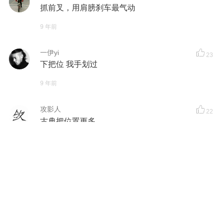
抓前叉，用肩膀刹车最气动
9 年前
一伊yi
23
下把位 我手划过
9 年前
攻影人
22
古典把位置更多
9 年前
毛毛然爱小红
22
下坡的时候一路刹车到手疼的不行
9 年前