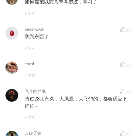
如何握把以前真未考虑过，学习了
9 年前
kevinkwok
22
学到东西了
9 年前
carol
22
9 年前
飞奔的胖纸
22
骑过28大永久，大凤凰，大飞鸽的，都会适应下
把位~
9 年前
云破天籁
22