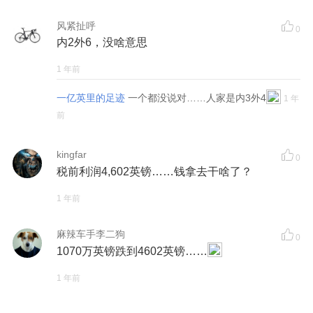
风紧扯呼
0
内2外6，没啥意思
1 年前
一亿英里的足迹
一个都没说对……人家是内3外4
1 年
前
kingfar
0
税前利润4,602英镑……钱拿去干啥了？
1 年前
麻辣车手李二狗
0
1070万英镑跌到4602英镑……
1 年前