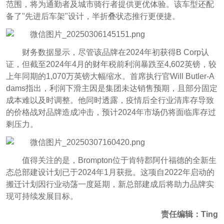
范围，将为通勤者及城市骑行者提供更优体验。该车型还配
备了"先进后车架"设计，半折叠状态推行更便捷。
财务数据显示，尽管该品牌在2024年初获得B Corp认
证，但截至2024年4月的财年税前利润暴跌至4,602英镑，较
上年同期的1,070万英镑大幅缩水。首席执行官Will Butler-A
dams指出，利润下滑主因是集团未达销售预期，且部分固定
成本难以及时调整。他同时透露，疫情后全行业清库存导致
的价格战对品牌造成冲击，预计2024年市场仍将面临库存过
剩压力。
值得关注的是，Brompto
n位于肯特郡阿什福德的全新生
态总部建设计划已于2024年1月获批。这项自2022年启动的
搬迁计划因行业动荡一度延期，新总部建成后将助力品牌实
现可持续发展目标。
责任编辑：Ting