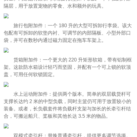
隔层，用于放置宠物的零食、水和额外的玩具。
旅行包附加件：一个 180 升的大型可拆卸行李袋。该大
包配有可拆卸的软垫内衬、可调节的内部隔板、小型外部口
袋，并可在数秒内通过磁力固定在拖车车架上。
货箱附加件：一个更大的 220 升矩形软箱，带有铝制框
架。这款防水箱设计轻巧而坚固，并配有一个可上锁的软顶
盖，可用任何软锁固定。
水上运动附加件：提供两个版本。简单的双层载货杆可
支撑长达约 2 米的中型负载，同时主篮仍可用于放置较小的
装备。或者，长负载套件将负载杆支架与加长的长牵引杆结
合，可搬运船只、桨板和其他长达 3.5 米的物品。
双模式牵引杆：替换普通牵引杆，提供更多调节选项。