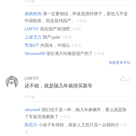
3 年前
疯骑铁驹
请一定要相信，即使是国外牌子，那也几乎是
中国制造，而这是纯国产。
3 年前
LMFFF
现在国产很强吧
3 年前
上坡无力
国产yyds
3 年前
梵海GT
外国名，中国心
3 年前
Versace08
现在满大街都是国产的了
3 年前
加载更多评论
LMFFF
22
还不错，就是隔几年就得买新车
3 年前
okurwell
我们也不是一样，隔几年换辆车，要么就是除
了车架其他都换了
3 年前
陈思凡
小孩子长得快，很多人又想只买一台骑到大
3 年
前