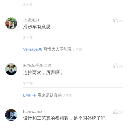
3 年前
上坡无力
22
滑步车有意思
3 年前
Versace08
可惜大人不能玩
3 年前
麻辣车手李二狗
22
连推两次，厉害啊 。
3 年前
LMFFF
看来是认真的
3 年前
hardwarex
22
设计和工艺真的很精致，是个国外牌子吧