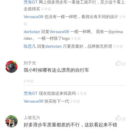
梵海GT
网上很多滑步车一看做工就不行，至少这个看上
去值得买
3 年前
Versace08
也没有一模一样吧，看得出有不同的设计
3 年
前
darkotan
回复
Versace08
一模一样啊。 我有一台prima
rider。 一模一样除了logo
3 年前
陈思凡
回复
darkotan
只要质量好，品牌都无所谓
3 年前
刘子光
22
我小时候哪有这么漂亮的自行车
3 年前
梵海GT
现在投胎还来得及吗
3 年前
Versace08
快买给下一代
3 年前
上坡无力
22
好多滑步车质量都差的不行，这款看起来不错