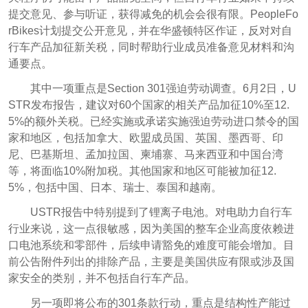
提交意见、参与听证，获得减免的机会会很有限。PeopleFo
rBikes计划提交公开意见，并在华盛顿特区作证，反对对自
行车产品加征新关税，同时帮助行业成员准备意见材料和沟
通要点。
其中一项重点是Section 301强迫劳动调查。6月2日，U
STR发布报告，建议对60个国家的相关产品加征10%至12.
5%的额外关税。已经实施或承诺实施强迫劳动进口禁令的国
家和地区，包括加拿大、欧盟成员国、英国、墨西哥、印
尼、巴基斯坦、孟加拉国、柬埔寨、马来西亚和中国台湾
等，将面临10%附加税。其他国家和地区可能被加征12.
5%，包括中国、日本、瑞士、泰国和越南。
USTR报告中特别提到了锂离子电池。对电助力自行车
行业来说，这一点很敏感，因为美国的整车企业高度依赖进
口电池系统和零部件，后续申请豁免的难度可能会增加。目
前公告附件列出的排除产品，主要是美国供应有限或涉及国
家安全的类别，并不包括自行车产品。
另一项即将公布的301条款行动，重点是结构性产能过