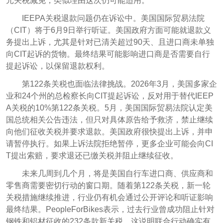
元关税减免，类似理由这次仍可能适用。
IEEPA关税退款问题仍在诉讼中。美国国际贸易法院
（CIT）将于6月9日举行听证。美国政府方面可能就退款义
务提出上诉，尤其是针对已清关超过90天、且进口商未单独
向CIT起诉的货物。最终结果可能影响进口商是否需要自行
提起诉讼，以保留退款权利。
第122条关税也面临法律挑战。2026年3月，美国多家企
业和24个州的总检察长向CIT提起诉讼，反对用于替代IEEP
A关税的10%第122条关税。5月，美国国际贸易法院认定美
国总统相关公告违法，但只对具体原告给予救济，禁止继续
向他们征收关税并要求退款。美国政府很快提出上诉，并申
请暂停执行。如果上诉法院拒绝暂停，更多企业可能会向CI
T提出索赔，要求退还已缴关税并阻止继续征收。
未来几周到几个月，将是美国自行车进口商、供应商和
零售商需要密切行动的窗口期。随着第122条关
税，新一轮
关税措施继续推进，行业仍有机会通过公开评论和听证影响
最终结果。PeopleForBikes表示，过去行业曾成功阻止针对
钢铁和铝材征收的232条款新关税，这说明联合行动确实有