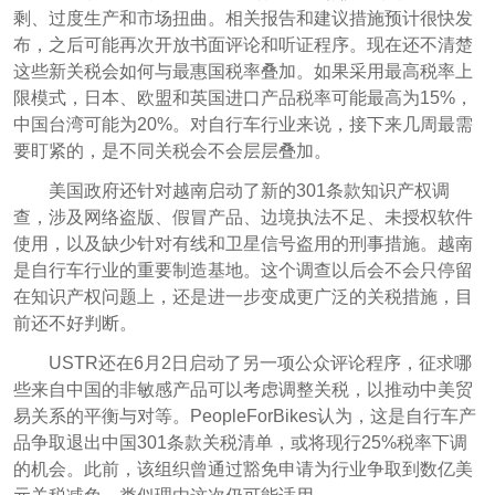
剩、过度生产和市场扭曲。相关报告和建议措施预计很快发
布，之后可能再次开放书面评论和听证程序。现在还不清楚
这些新关税会如何与最惠国税率叠加。如果采用最高税率上
限模式，日本、欧盟和英国进口产品税率可能最高为15%，
中国台湾可能为20%。对自行车行业来说，接下来几周最需
要盯紧的，是不同关税会不会层层叠加。
美国政府还针对越南启动了新的301条款知识产权调
查，涉及网络盗版、假冒产品、边境执法不足、未授权软件
使用，以及缺少针对有线和卫星信号盗用的刑事措施。越南
是自行车行业的重要制造基地。这个调查以后会不会只停留
在知识产权问题上，还是进一步变成更广泛的关税措施，目
前还不好判断。
USTR还在6月2日启动了另一项公众评论程序，征求哪
些来自中国的非敏感产品可以考虑调整关税，以推动中美贸
易关系的平衡与对等。PeopleForBikes认为，这是自行车产
品争取退出中国301条款关税清单，或将现行25%税率下调
的机会。此前，该组织曾通过豁免申请为行业争取到数亿美