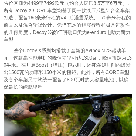
售价区间为4499至7499欧元（约合人民币3.5万至6万元）。
所有Decoy X CORE车型均基于同一款液压成型铝合金车架
打造，配备160毫米行程的V4L后避震系统、170毫米行程的
前叉以及混合轮径设计。凭借充足的避震行程和极具进攻性
的几何角度，Decoy X被YT明确归类为e-enduro电助力耐力
车型。
整个Decoy X系列均搭载了全新的Avinox M2S驱动单
元。这款高性能电机的峰值功率可达1300瓦，峰值扭矩为13
0牛米。在开启Boost（增压）模式时，还能在短时间内爆发
出1500瓦的功率和150牛米的扭矩。此外，所有CORE车型
及各个车架尺寸均统一配备了800瓦时的大容量电池，以确
保最长的续航里程。